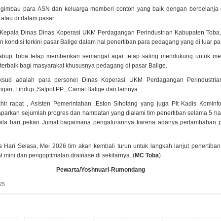
ngimbau para ASN dan keluarga memberi contoh yang baik dengan berbelanja 
atau di dalam pasar.
.Kepala Dinas Dinas Koperasi UKM Perdagangan Perindustrian Kabupaten Toba
 kondisi terkini pasar Balige dalam hal penertiban para pedagang yang di luar pa
abup Toba tetap memberikan semangat agar tetap saling mendukung untuk m
terbaik bagi masyarakat khususnya pedagang di pasar Balige.
ksud adalah para personel Dinas Koperasi UKM Perdagangan Perindustria
gan, Lindup ,Satpol PP , Camat Balige dan lainnya.
ir rapat , Asisten Pemerintahan ,Eston Sihotang yang juga Plt Kadis Kominf
arkan sejumlah progres dan hambatan yang dialami tim penertiban selama 5 hari
 bila hari pekan Jumat bagaimana pengaturannya karena adanya pertambahan
 Hari Selasa, Mei 2026 tim akan kembali turun untuk langkah lanjut penertiban
 mini dan pengoptimalan drainase di sekitarnya. (
MC Toba
)
Pewarta/Yoshnuari-Rumondang
25