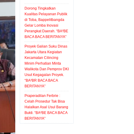
BACA
“BA²BE
Minta
Barang
Pelayanan.
Dorong Tingkatkan
BACA
BACA
Walikota
Bukti.
Kualitas Pelayanan Publik
“BA²BR
di Toba, Bappelitbangda
BERITANYA”
BACA
Dan
“BA²BE
BACA
Gelar Lomba Inovasi
BERITANYA”
Pemprov
BACA
BACA
Perangkat Daerah. “BA²BE
BACA BACA BERITANYA”
DKI
BACA
BERTANYA”
Proyek Galian Suku Dinas
Usut
BERITANYA”
Jakarta Utara Kegiatan
Kegagalan
Kecamatan Cilincing
Minim Perhatian Minta
Proyek.
Walikota Dan Pemprov DKI
“BA²BR
Usut Kegagalan Proyek.
“BA²BR BACA BACA
BACA
BERITANYA”
BACA
Praperadilan Ferbrie :
BERITANYA”
Celah Prosedur Tak Bisa
Halalkan Asal Usul Barang
Bukti. “BA²BE BACA BACA
BERITANYA”