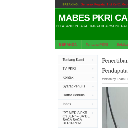
Semarak Kegiatan Hut Ke 81 Re
BREAKING:
Dorong Tingkatkan Kualita
BREAKING:
MABES PKRI C
BELA BANGUN JAGA – KARYA DHARMA PUTRA/I
Proyek Galian Suku Din
BREAKING:
BERANDA
Tentang PKRI
Sekila
Praperadil
BREAKING:
Bupa
BREAKING:
Penertiba
Tentang Kami
Pendapa
TV PKRI
Kontak
Written by
Team P
Syarat Penulis
Daftar Penulis
Index
“PT MEDIA PKRI
CYBER” – BA²BE
BACA BACA
BERITANYA