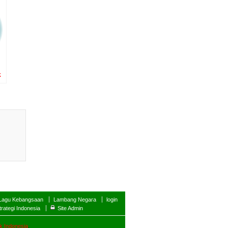
k
Lagu Kebangsaan
Lambang Negara
login
trategi Indonesia
Site Admin
k Indonesia
.