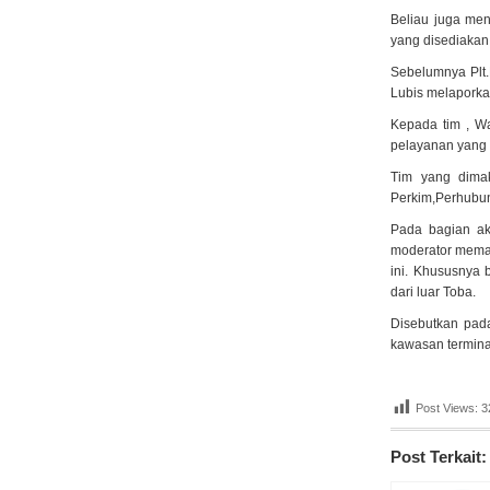
Beliau juga me
yang disediakan 
Sebelumnya Plt
Lubis melaporkan
Kepada tim , W
pelayanan yang 
Tim yang dima
Perkim,Perhubun
Pada bagian akh
moderator memap
ini. Khususnya
dari luar Toba.
Disebutkan pada
kawasan terminal
Post Views:
3
Post Terkait: