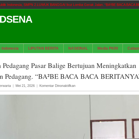
publik Indonesia, SMPN 2.LUWUK BANGGAI Ikut Lomba Gerak Jalan. “BA²BE BACA BACA 
s Pelayanan Publik di Toba, Bappelitbangda Gelar Lomba Inovasi Perangkat Daerah. “BA
ADSENA
as Jakarta Utara Kegiatan Kecamatan Cilincing Minim Perhatian Minta Walikota Dan Pemp
B
s Indonesia
LIPUTAN BERITA
NASIONAL
Media PKRI
Caban
an Ferbrie : Celah Prosedur Tak Bisa Halalkan Asal Usul Barang Bukti. “BA²BE BACA BACA
ti Toba Lantik 39 Pejabat, Tekankan Integritas dan Inovasi Pelayanan. “BA²BR BACA BAC
n Pedagang Pasar Balige Bertujuan Meningkatkan
tan Pedagang. “BA²BE BACA BACA BERITANYA
pada
erwarta
|
Mei 21, 2026
|
Komentar Dinonaktifkan
Penertiban
Pedagang
Pasar
Balige
Bertujuan
Meningkatkan
Pendapatan
Pedagang.
“BA²BE
BACA