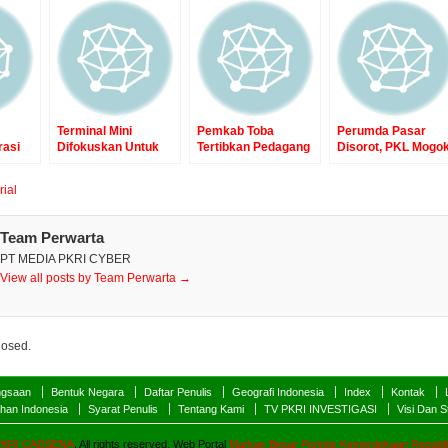
Terminal Mini
Pemkab Toba
Perumda Pasar
rasi
Difokuskan Untuk
Tertibkan Pedagang
Disorot, PKL Mogo
ar
Parkir, Pedagang
di Jalan Gereja.
Bayar Jasa
e,
Direlokasi ke
“BA²BE BACA
Pelayanan dan
rial
ar
Balerong. “BA²BE
BACA BERITANYA”
Singgung Dugaan
rjalan
BACA BACA
Pungli. “BA²BE
A²BE
BERITANYA”
BACA BACA
Team Perwarta
BERITANYA”
PT MEDIA PKRI CYBER
View all posts by Team Perwarta →
losed.
ngsaan
Bentuk Negara
Daftar Penulis
Geografi Indonesia
Index
Kontak
ahan Indonesia
Syarat Penulis
Tentang Kami
TV PKRI INVESTIGASI
Visi Dan S
PKRI CADSENA
. All rights reserved. Web Portal
Markas Besar Perintis Kemerdekaan Republi