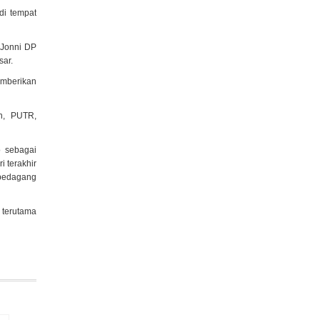
di tempat
,Jonni DP
sar.
emberikan
n, PUTR,
o sebagai
 terakhir
 pedagang
 terutama