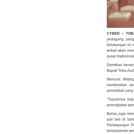
CYBER – TO
pedagang yang
belakangan ini 
terkait akan men
pasar tradisiona
Demikian benang
Bupati Toba,Audi
Menurut Wabup
memberikan pe
penertiban yang
“Tujuannya buk
peningkatan pend
Beliau juga men
jual beli di la
Perdagangan Per
kenyamanan ped