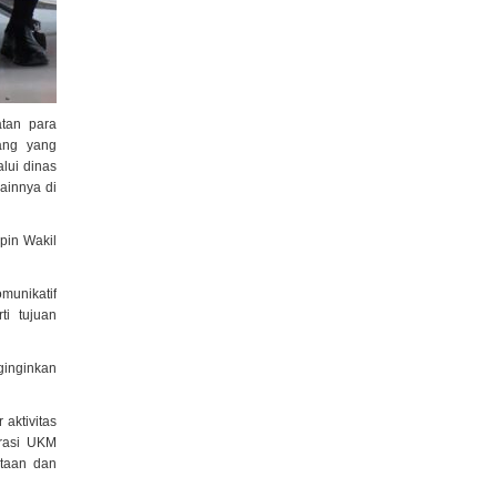
tan para
ang yang
lui dinas
lainnya di
pin Wakil
unikatif
i tujuan
ginginkan
aktivitas
erasi UKM
ntaan dan