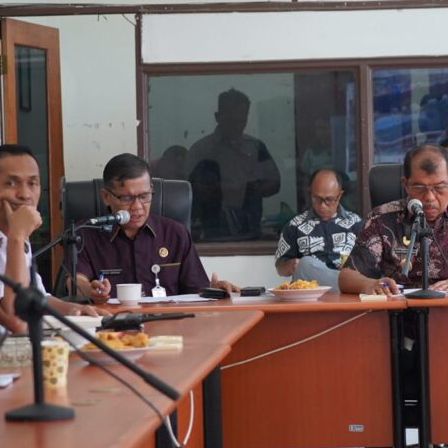
BACA
BERITANYA”