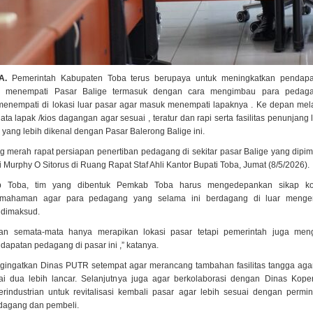
BA.
Pemerintah Kabupaten Toba terus berupaya untuk meningkatkan pendapa
 menempati Pasar Balige termasuk dengan cara mengimbau para pedag
menempati di lokasi luar pasar agar masuk menempati lapaknya . Ke depan mela
ata lapak /kios dagangan agar sesuai , teratur dan rapi serta fasilitas penunjang 
l yang lebih dikenal dengan Pasar Balerong Balige ini.
 merah rapat persiapan penertiban pedagang di sekitar pasar Balige yang dipim
 Murphy O Sitorus di Ruang Rapat Staf Ahli Kantor Bupati Toba, Jumat (8/5/2026).
 Toba, tim yang dibentuk Pemkab Toba harus mengedepankan sikap kom
mahaman agar para pedagang yang selama ini berdagang di luar mengert
 dimaksud.
an semata-mata hanya merapikan lokasi pasar tetapi pemerintah juga men
apatan pedagang di pasar ini ,” katanya.
gingatkan Dinas PUTR setempat agar merancang tambahan fasilitas tangga agar 
ntai dua lebih lancar. Selanjutnya juga agar berkolaborasi dengan Dinas Kop
industrian untuk revitalisasi kembali pasar agar lebih sesuai dengan permi
agang dan pembeli.