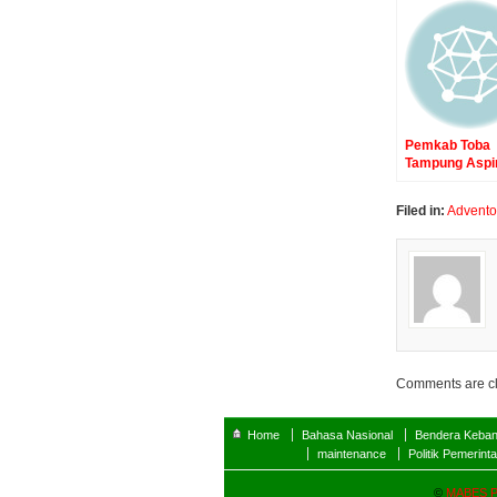
Pemkab Toba
Tampung Aspi
Pedagang Pas
Balerong Balig
Filed in:
Advento
Penataan Pas
Diupayakan Be
Bersama. “B
BACA BACA
BERITANYA”
Comments are c
Home
Bahasa Nasional
Bendera Keba
maintenance
Politik Pemerint
©
MABES 