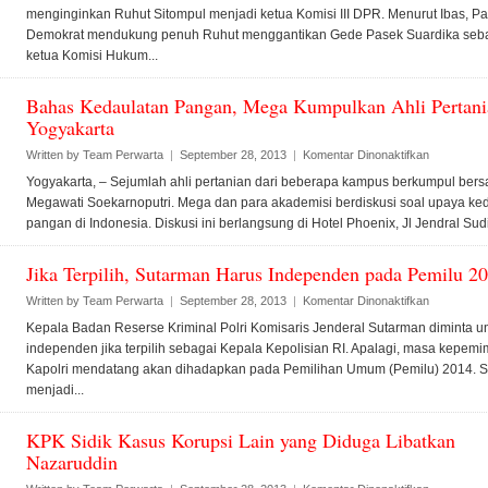
kukuh
menginginkan Ruhut Sitompul menjadi ketua Komisi III DPR. Menurut Ibas, Pa
ingin
Demokrat mendukung penuh Ruhut menggantikan Gede Pasek Suardika seb
jadikan
ketua Komisi Hukum...
Ruhut
ketua
Komisi
Bahas Kedaulatan Pangan, Mega Kumpulkan Ahli Pertani
III
Yogyakarta
pada
Written by
Team Perwarta
|
September 28, 2013
|
Komentar Dinonaktifkan
Bahas
Yogyakarta, – Sejumlah ahli pertanian dari beberapa kampus berkumpul ber
Kedaulatan
Megawati Soekarnoputri. Mega dan para akademisi berdiskusi soal upaya ke
Pangan,
pangan di Indonesia. Diskusi ini berlangsung di Hotel Phoenix, Jl Jendral Sudi
Mega
Kumpulkan
Ahli
Jika Terpilih, Sutarman Harus Independen pada Pemilu 2
Pertanian
pada
Written by
Team Perwarta
|
September 28, 2013
|
Komentar Dinonaktifkan
di
Jika
Yogyakarta
Kepala Badan Reserse Kriminal Polri Komisaris Jenderal Sutarman diminta u
Terpilih,
independen jika terpilih sebagai Kepala Kepolisian RI. Apalagi, masa kepem
Sutarman
Kapolri mendatang akan dihadapkan pada Pemilihan Umum (Pemilu) 2014. 
Harus
menjadi...
Independe
pada
Pemilu
KPK Sidik Kasus Korupsi Lain yang Diduga Libatkan
2014
Nazaruddin