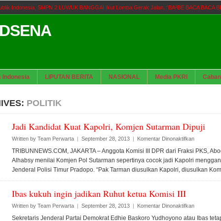
publik Indonesia, SMPN 2.LUWUK BANGGAI Ikut Lomba Gerak Jalan. “BA²BE BACA BACA 
s Pelayanan Publik di Toba, Bappelitbangda Gelar Lomba Inovasi Perangkat Daerah. “BA
ADSENA
as Jakarta Utara Kegiatan Kecamatan Cilincing Minim Perhatian Minta Walikota Dan Pemp
B
s Indonesia
LIPUTAN BERITA
NASIONAL
Media PKRI
Caban
an Ferbrie : Celah Prosedur Tak Bisa Halalkan Asal Usul Barang Bukti. “BA²BE BACA BACA
ti Toba Lantik 39 Pejabat, Tekankan Integritas dan Inovasi Pelayanan. “BA²BR BACA BAC
IVES:
POLITIK
Jadi Kandidat Kuat Kapolri, Komjen Sutarman Dipuji
pada
Written by
Team Perwarta
|
September 28, 2013
|
Komentar Dinonaktifkan
Jadi
TRIBUNNEWS.COM, JAKARTA – Anggota Komisi III DPR dari Fraksi PKS, Ab
Kandidat
Alhabsy menilai Komjen Pol Sutarman sepertinya cocok jadi Kapolri menggan
Kuat
Jenderal Polisi Timur Pradopo. “Pak Tarman diusulkan Kapolri, diusulkan Kom
Kapolri,
Komjen
Sutarman
Ibas kukuh ingin jadikan Ruhut ketua Komisi III
Dipuji
pada
Written by
Team Perwarta
|
September 28, 2013
|
Komentar Dinonaktifkan
Ibas
Sekretaris Jenderal Partai Demokrat Edhie Baskoro Yudhoyono atau Ibas teta