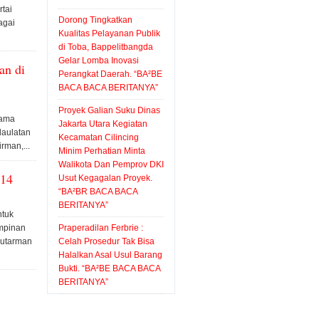
rtai
BACA
“BA²BE
Minta
Barang
Pelayanan.
Dorong Tingkatkan
agai
BACA
BACA
Walikota
Bukti.
Kualitas Pelayanan Publik
“BA²BR
di Toba, Bappelitbangda
BERITANYA”
BACA
Dan
“BA²BE
BACA
Gelar Lomba Inovasi
an di
BERITANYA”
Pemprov
BACA
BACA
Perangkat Daerah. “BA²BE
BACA BACA BERITANYA”
DKI
BACA
BERTANYA”
Proyek Galian Suku Dinas
Usut
BERITANYA”
sama
Jakarta Utara Kegiatan
daulatan
Kegagalan
Kecamatan Cilincing
rman,...
Minim Perhatian Minta
Proyek.
Walikota Dan Pemprov DKI
“BA²BR
014
Usut Kegagalan Proyek.
“BA²BR BACA BACA
BACA
BERITANYA”
BACA
ntuk
impinan
Praperadilan Ferbrie :
BERITANYA”
Sutarman
Celah Prosedur Tak Bisa
Halalkan Asal Usul Barang
n
Bukti. “BA²BE BACA BACA
BERITANYA”