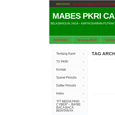
Semarak Kegiatan Hut Ke 81 Re
BREAKING:
Dorong Tingkatkan Kualita
BREAKING:
MABES PKRI C
BELA BANGUN JAGA – KARYA DHARMA PUTRA/I
Proyek Galian Suku Din
BREAKING:
BERANDA
Tentang PKRI
Sekila
Praperadil
BREAKING:
Bupa
BREAKING:
TAG ARCH
Tentang Kami
TV PKRI
Kontak
Syarat Penulis
Daftar Penulis
Index
“PT MEDIA PKRI
CYBER” – BA²BE
BACA BACA
BERITANYA